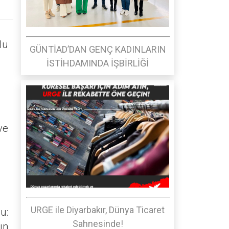
lu
GÜNTİAD’DAN GENÇ KADINLARIN
İSTİHDAMINDA İŞBİRLİĞİ
ve
URGE ile Diyarbakır, Dünya Ticaret
u:
Sahnesinde!
ın