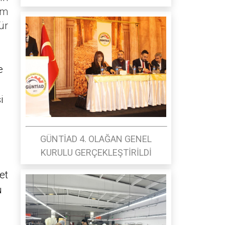
em
ür
e
i
GÜNTİAD 4. OLAĞAN GENEL
KURULU GERÇEKLEŞTİRİLDİ
et
u