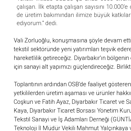
çalışan. İlk etapta çalışan sayısını 10.000
de üretim bakımından ilimize büyük katkıla
ediyorum." dedi.
Vali Zorluoğlu, konuşmasına şöyle devam etti:
tekstil sektöründe yeni yatırımları teşvik ede
hareketlilik getireceğiz. Diyarbakır'ın bölgen
için sanayi alt yapımızı güçlendireceğiz. Birlikt
Toplantının ardından OSB’de faaliyet gösteren t
yetkililerden üretim aşaması ve ürünler hakkın
Coşkun ve Fatih Ayaz, Diyarbakır Ticaret ve
Kaya, Diyarbakır Ticaret Borsası Yönetim K
Tekstil Sanayi ve İş Adamları Derneği (GÜNT
Teknoloji İl Müdür Vekili Mahmut Yalçınkaya 