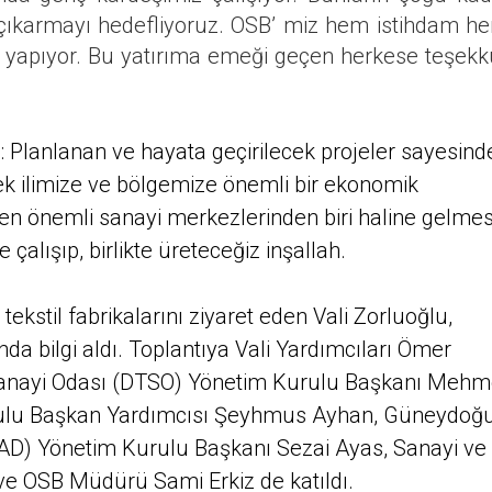
’e çıkarmayı hedefliyoruz. OSB’ miz hem istihdam h
r yapıyor. Bu yatırıma emeği geçen herkese teşekk
 Planlanan ve hayata geçirilecek projeler sayesind
rek ilimize ve bölgemize önemli bir ekonomik
in en önemli sanayi merkezlerinden biri haline gelmes
e çalışıp, birlikte üreteceğiz inşallah.
ekstil fabrikalarını ziyaret eden Vali Zorluoğlu,
da bilgi aldı. Toplantıya Vali Yardımcıları Ömer
 Sanayi Odası (DTSO) Yönetim Kurulu Başkanı Mehm
urulu Başkan Yardımcısı Şeyhmus Ayhan, Güneydoğ
İAD) Yönetim Kurulu Başkanı Sezai Ayas, Sanayi ve
ve OSB Müdürü Sami Erkiz de katıldı.