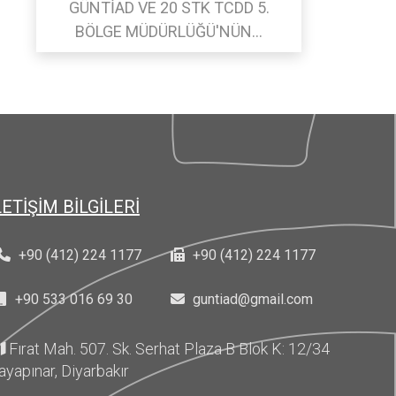
GÜNTİAD VE 20 STK TCDD 5.
BÖLGE MÜDÜRLÜĞÜ'NÜN...
LETİŞİM BİLGİLERİ
+90 (412) 224 1177
+90 (412) 224 1177
+90 533 016 69 30
guntiad@gmail.com
Fırat Mah. 507. Sk. Serhat Plaza B Blok K: 12/34
ayapınar, Diyarbakır