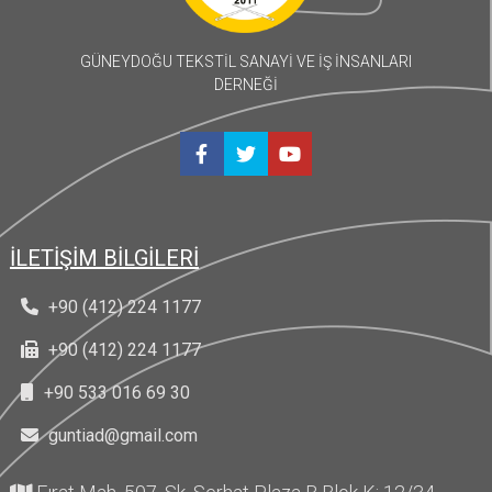
GÜNEYDOĞU TEKSTİL SANAYİ VE İŞ İNSANLARI
DERNEĞİ
İLETİŞİM BİLGİLERİ
+90 (412) 224 1177
+90 (412) 224 1177
+90 533 016 69 30
guntiad@gmail.com